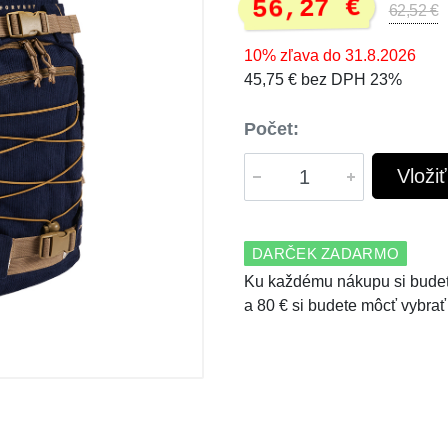
56,27 €
62,52 €
10% zľava do 31.8.2026
45,75 € bez DPH 23%
Počet:
Vloži
DARČEK ZADARMO
Ku každému nákupu si budet
a 80 € si budete môcť vybrať