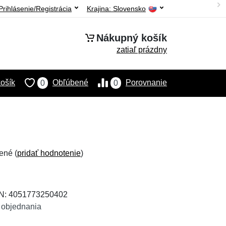
Prihlásenie/Registrácia
Krajina:
Slovensko
Nákupný košík
zatiaľ prázdny
ošík
Obľúbené
Porovnanie
0
0
ené (
pridať hodnotenie
)
AN: 4051773250402
 objednania