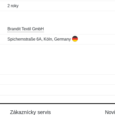
2 roky
Brandit Textil GmbH
Spichernstraße 6A, Köln, Germany
Meno:
E-mail:
*
*
E-mail:
*
Zákaznícky servis
Nov