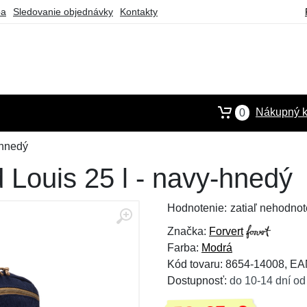
ba
Sledovanie objednávky
Kontakty
Nákupný k
0
-hnedý
 Louis 25 l - navy-hnedý
Hodnotenie:
zatiaľ nehodnot
Značka:
Forvert
Farba:
Modrá
Kód tovaru: 8654-14008, E
Dostupnosť:
do 10-14 dní od