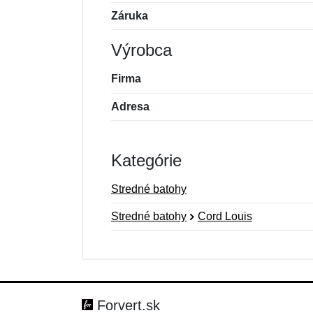
Záruka
Výrobca
Firma
Adresa
Kategórie
Stredné batohy
Stredné batohy
Cord Louis
Nová recenzia
Nová otázka
Hodnotenie:
Meno:
*
*
Forvert.sk