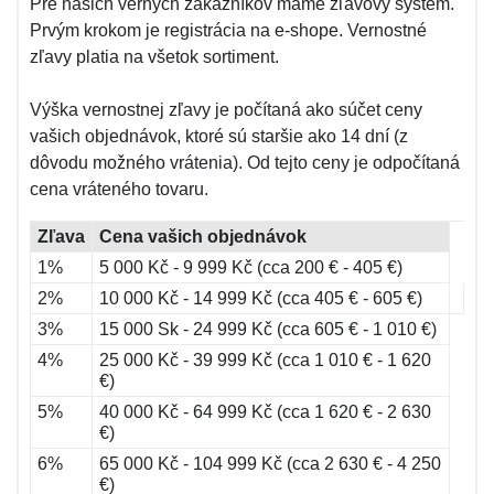
Pre našich verných zákazníkov máme zľavový systém.
Prvým krokom je registrácia na e-shope. Vernostné
zľavy platia na všetok sortiment.
Výška vernostnej zľavy je počítaná ako súčet ceny
vašich objednávok, ktoré sú staršie ako 14 dní (z
dôvodu možného vrátenia). Od tejto ceny je odpočítaná
cena vráteného tovaru.
Zľava
Cena vašich objednávok
1%
5 000 Kč - 9 999 Kč (cca 200 € - 405 €)
2%
10 000 Kč - 14 999 Kč (cca 405 € - 605 €)
3%
15 000 Sk - 24 999 Kč (cca 605 € - 1 010 €)
4%
25 000 Kč - 39 999 Kč (cca 1 010 € - 1 620
€)
5%
40 000 Kč - 64 999 Kč (cca 1 620 € - 2 630
€)
6%
65 000 Kč - 104 999 Kč (cca 2 630 € - 4 250
€)