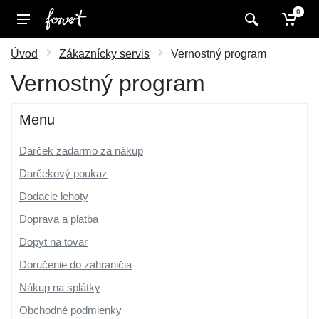
0
Úvod
Zákaznícky servis
Vernostný program
Vernostný program
Menu
Darček zadarmo za nákup
Darčekový poukaz
Dodacie lehoty
Doprava a platba
Dopyt na tovar
Doručenie do zahraničia
Nákup na splátky
Obchodné podmienky