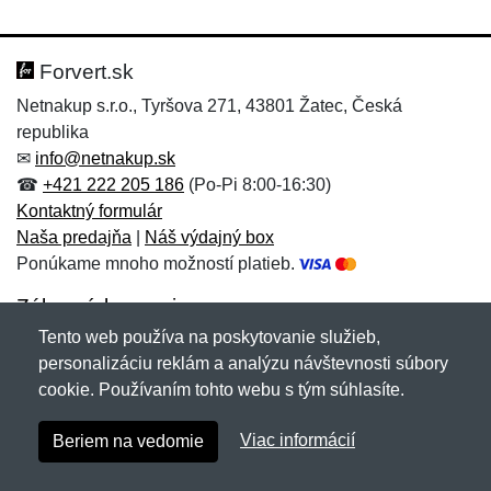
Forvert.sk
Netnakup s.r.o., Tyršova 271, 43801 Žatec, Česká
republika
✉
info@netnakup.sk
☎
+421 222 205 186
(Po-Pi 8:00-16:30)
Kontaktný formulár
Naša predajňa
|
Náš výdajný box
Ponúkame mnoho možností platieb.
Zákaznícky servis
Tento web používa na poskytovanie služieb,
Novinky emailom
personalizáciu reklám a analýzu návštevnosti súbory
cookie. Používaním tohto webu s tým súhlasíte.
Copyright © 2007-2026 (19 rokov s vami)
Netnakup.sk
&
Viac informácií
Beriem na vedomie
NetIQ
. Všetky práva vyhradené.