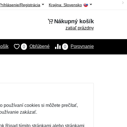
Prihlásenie/Registrácia
Krajina:
Slovensko
Nákupný košík
zatiaľ prázdny
ošík
Obľúbené
Porovnanie
0
0
 používaní cookies si môžete prečítať,
oužívanie zakázať.
nok Rigad týmito stránkami alebo stránkami