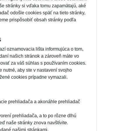
še stránky si vďaka tomu zapamätajú, aké
adač odošle cookies späť na tieto stránky,
eme prispôsobiť obsah stránky podľa
s
razí oznamovacia lišta informujúca o tom,
adaní našich stránok a zároveň máte vo
ovať za váš súhlas s používaním cookies.
 nutné, aby ste v nastavení svojho
ožené cookies prípadne vymazali.
ácie prehliadača a akonáhle prehliadač
orení prehliadača, a to po rôzne dlhú
eď naše stránky znova navštívite.
ladané našimi stránkami.