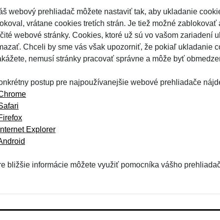
áš webový prehliadač môžete nastaviť tak, aby ukladanie cooki
lokoval, vrátane cookies tretích strán. Je tiež možné zablokovať
rčité webové stránky. Cookies, ktoré už sú vo vašom zariadení
mazať. Chceli by sme vás však upozorniť, že pokiaľ ukladanie c
akážete, nemusí stránky pracovať správne a môže byť obmedzen
onkrétny postup pre najpoužívanejšie webové prehliadače nájde
Chrome
Safari
Firefox
Internet Explorer
Android
re bližšie informácie môžete využiť pomocníka vášho prehliada