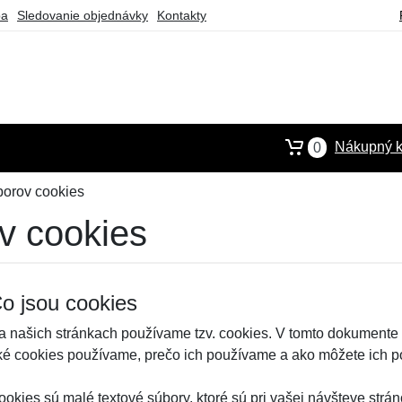
ba
Sledovanie objednávky
Kontakty
Nákupný k
0
borov cookies
v cookies
o jsou cookies
a našich stránkach používame tzv. cookies. V tomto dokumente o
ké cookies používame, prečo ich používame a ako môžete ich p
ookies sú malé textové súbory, ktoré sú pri vašej návšteve strá