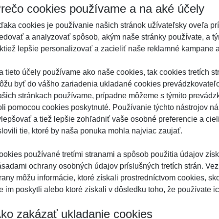
rečo cookies používame a na aké účely
ďaka cookies je používanie našich stránok užívateľsky oveľa p
ledovať a analyzovať spôsob, akým naše stránky používate, a tý
aktiež lepšie personalizovať a zacieliť naše reklamné kampane a
a tieto účely používame ako naše cookies, tak cookies tretích st
ôžu byť do vášho zariadenia ukladané cookies prevádzkovateľov
ašich stránkach používame, prípadne môžeme s týmito prevádzko
oli pomocou cookies poskytnuté. Používanie týchto nástrojov 
ylepšovať a tiež lepšie zohľadniť vaše osobné preferencie a ci
lovili tie, ktoré by naša ponuka mohla najviac zaujať.
ookies používané tretími stranami a spôsob použitia údajov získ
ásadami ochrany osobných údajov príslušných tretích strán. Vezm
trany môžu informácie, ktoré získali prostredníctvom cookies, sk
e im poskytli alebo ktoré získali v dôsledku toho, že používate i
ko zakázať ukladanie cookies