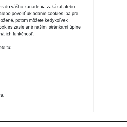
es do vášho zariadenia zakázal alebo
 alebo povoliť ukladanie cookies iba pre
 uložené, potom môžete kedykoľvek
ookies zasielané našimi stránkami úplne
á ich funkčnosť.
te tu:
ča.