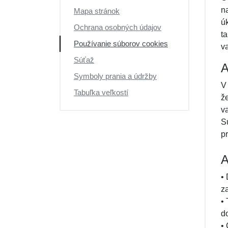
n
Mapa stránok
ú
Ochrana osobných údajov
t
Používanie súborov cookies
va
Súťaž
A
Symboly prania a údržby
V
Tabuľka veľkostí
ž
v
S
p
A
•
z
•
d
•