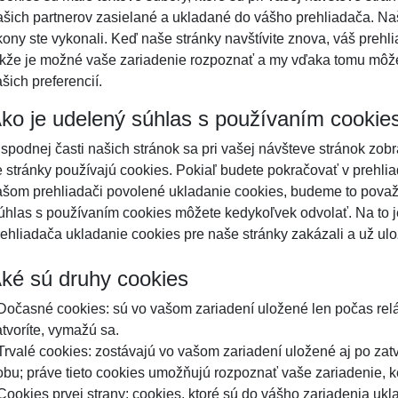
ašich partnerov zasielané a ukladané do vášho prehliadača. Na
kony ste vykonali. Keď naše stránky navštívite znova, váš prehli
akže je možné vaše zariadenie rozpoznať a my vďaka tomu môž
šich preferencií.
ko je udelený súhlas s používaním cookie
 spodnej časti našich stránok sa pri vašej návšteve stránok zob
e stránky používajú cookies. Pokiaľ budete pokračovať v prehli
ašom prehliadači povolené ukladanie cookies, budeme to považ
úhlas s používaním cookies môžete kedykoľvek odvolať. Na to je
rehliadača ukladanie cookies pre naše stránky zakázali a už ul
ké sú druhy cookies
 Dočasné cookies: sú vo vašom zariadení uložené len počas rel
atvoríte, vymažú sa.
 Trvalé cookies: zostávajú vo vašom zariadení uložené aj po zatv
obu; práve tieto cookies umožňujú rozpoznať vaše zariadenie, k
 Cookies prvej strany: cookies, ktoré sú do vášho zariadenia uk