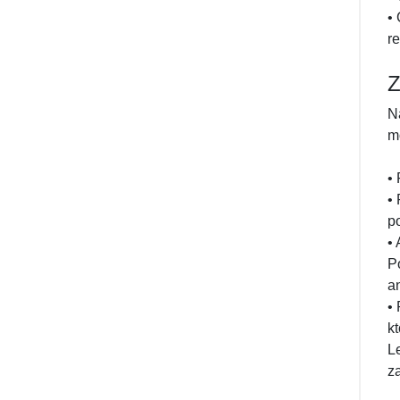
•
r
Z
N
m
•
•
p
•
P
a
•
k
L
z