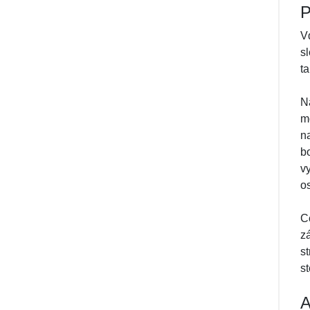
P
V
s
t
N
m
n
b
v
os
C
z
s
st
A