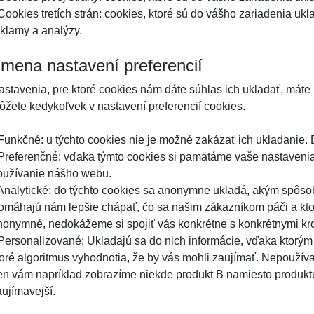
 Cookies tretích strán: cookies, ktoré sú do vášho zariadenia uk
eklamy a analýzy.
mena nastavení preferencií
astavenia, pre ktoré cookies nám dáte súhlas ich ukladať, máte 
ôžete kedykoľvek v nastavení preferencií cookies.
 Funkčné: u týchto cookies nie je možné zakázať ich ukladanie.
 Preferenčné: vďaka týmto cookies si pamätáme vaše nastavenia
oužívanie nášho webu.
 Analytické: do týchto cookies sa anonymne ukladá, akým spôs
omáhajú nám lepšie chápať, čo sa našim zákazníkom páči a k
nonymné, nedokážeme si spojiť vás konkrétne s konkrétnymi kro
 Personalizované: Ukladajú sa do nich informácie, vďaka ktor
toré algoritmus vyhodnotia, že by vás mohli zaujímať. Nepoužív
en vám napríklad zobrazíme niekde produkt B namiesto produktu
aujímavejší.