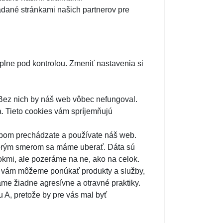
ladané stránkami našich partnerov pre
plne pod kontrolou. Zmeniť nastavenia si
 Bez nich by náš web vôbec nefungoval.
. Tieto cookies vám spríjemňujú
obom prechádzate a používate náš web.
torým smerom sa máme uberať. Dáta sú
kmi, ale pozeráme na ne, ako na celok.
ým vám môžeme ponúkať produkty a služby,
ame žiadne agresívne a otravné praktiky.
 A, pretože by pre vás mal byť