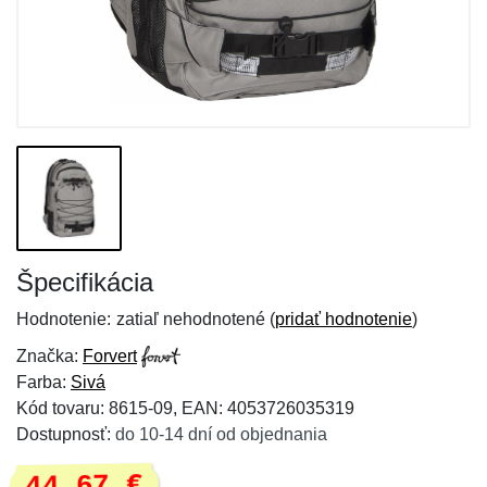
Špecifikácia
Hodnotenie:
zatiaľ nehodnotené (
pridať hodnotenie
)
Značka:
Forvert
Farba:
Sivá
Kód tovaru: 8615-09, EAN: 4053726035319
Dostupnosť:
do 10-14 dní od objednania
44,67 €