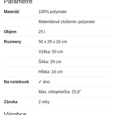
Parametre
Materiál
100% polyester
Materiálové zloženie: polyester
Objem
25 l
Rozmery
50 x 29 x 16 cm
Výška: 50 cm
Šírka: 29 cm
Hĺbka: 16 cm
Na notebook
✔
áno
Max. uhlopriečka: 15,6"
Záruka
2 roky
Výrobca