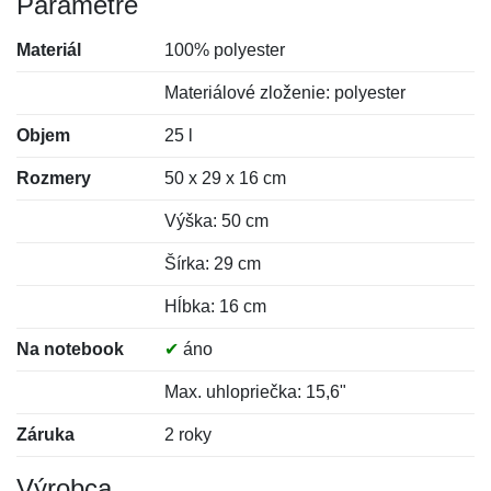
Parametre
Materiál
100% polyester
Materiálové zloženie: polyester
Objem
25 l
Rozmery
50 x 29 x 16 cm
Výška: 50 cm
Šírka: 29 cm
Hĺbka: 16 cm
Na notebook
✔
áno
Max. uhlopriečka: 15,6"
Záruka
2 roky
Výrobca