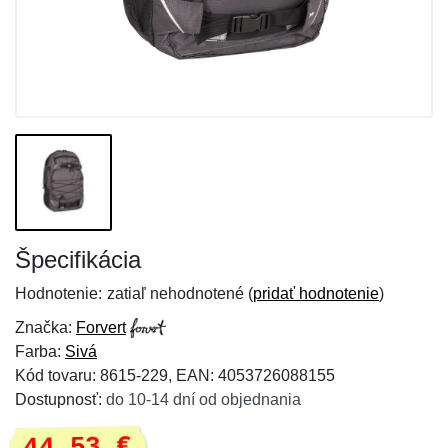
Špecifikácia
Hodnotenie:
zatiaľ nehodnotené (
pridať hodnotenie
)
Značka:
Forvert
Farba:
Sivá
Kód tovaru: 8615-229, EAN: 4053726088155
Dostupnosť:
do 10-14 dní od objednania
44,53 €