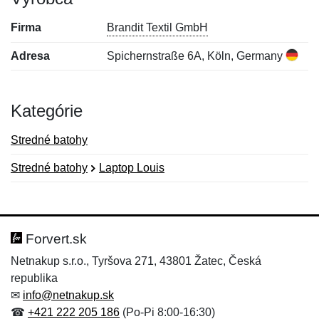
Firma
Brandit Textil GmbH
Adresa
Spichernstraße 6A, Köln, Germany
Kategórie
Stredné batohy
Stredné batohy
Laptop Louis
Nová recenzia
Nová otázka
Hodnotenie:
Meno:
*
*
Forvert.sk
Netnakup s.r.o., Tyršova 271, 43801 Žatec, Česká
republika
Meno:
E-mail:
*
*
✉
info@netnakup.sk
☎
+421 222 205 186
(Po-Pi 8:00-16:30)