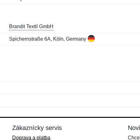
Brandit Textil GmbH
Spichernstraße 6A, Köln, Germany
Meno:
E-mail:
*
*
E-mail:
*
Zákaznícky servis
Nov
Doprava a platba
Chcet