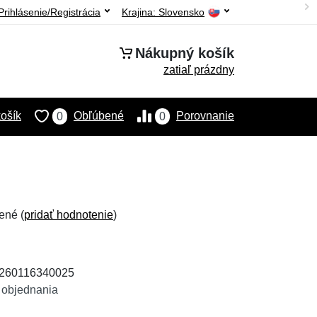
Prihlásenie/Registrácia
Krajina:
Slovensko
Nákupný košík
zatiaľ prázdny
ošík
Obľúbené
Porovnanie
0
0
ené (
pridať hodnotenie
)
 4260116340025
 objednania