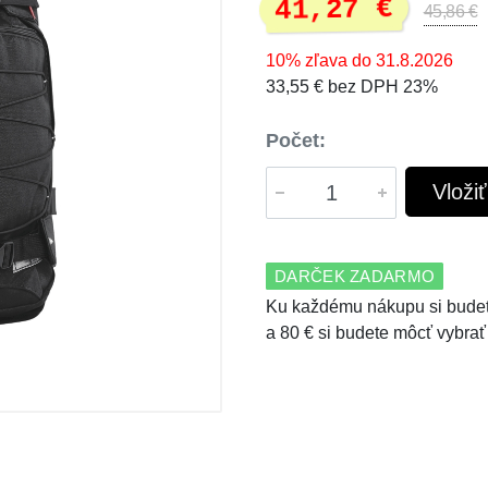
41,27 €
45,86 €
10% zľava do 31.8.2026
33,55 € bez DPH 23%
Počet:
Vloži
DARČEK ZADARMO
Ku každému nákupu si budet
a 80 € si budete môcť vybrať