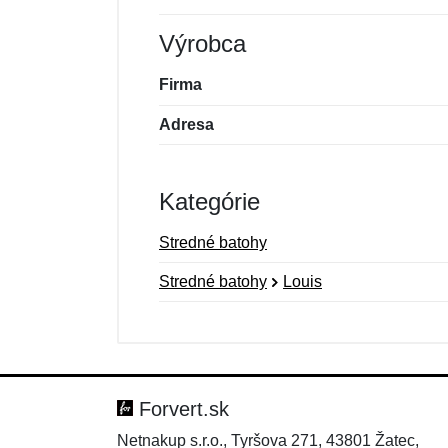
Výrobca
Firma
Adresa
Kategórie
Stredné batohy
Stredné batohy
Louis
Nová recenzia
Nová otázka
Hodnotenie:
Meno:
*
*
Forvert.sk
Netnakup s.r.o., Tyršova 271, 43801 Žatec,