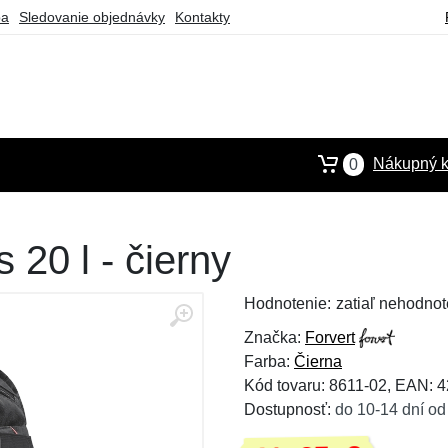
ba
Sledovanie objednávky
Kontakty
Nákupný k
0
 20 l - čierny
Hodnotenie:
zatiaľ nehodnot
Značka:
Forvert
Farba:
Čierna
Kód tovaru: 8611-02, EAN:
Dostupnosť:
do 10-14 dní od