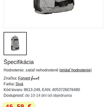
Špecifikácia
Hodnotenie:
zatiaľ nehodnotené (
pridať hodnotenie
)
Značka:
Forvert
Farba:
Sivá
Kód tovaru: 8613-249, EAN: 4053726076480
Dostupnosť:
do 10-14 dní od objednania
45,59 €