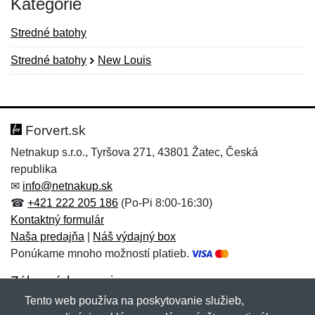
Kategórie
Stredné batohy
Stredné batohy
New Louis
Nová recenzia
Nová otázka
Hodnotenie:
Meno:
*
*
Forvert.sk
Netnakup s.r.o., Tyršova 271, 43801 Žatec, Česká
republika
Meno:
E-mail:
*
*
✉
info@netnakup.sk
☎
+421 222 205 186
(Po-Pi 8:00-16:30)
Kontaktný formulár
Naša predajňa
|
Náš výdajný box
E-mail:
*
Ponúkame mnoho možností platieb.
Správa
*
Zákaznícky servis
Tento web používa na poskytovanie služieb,
Novinky emailom