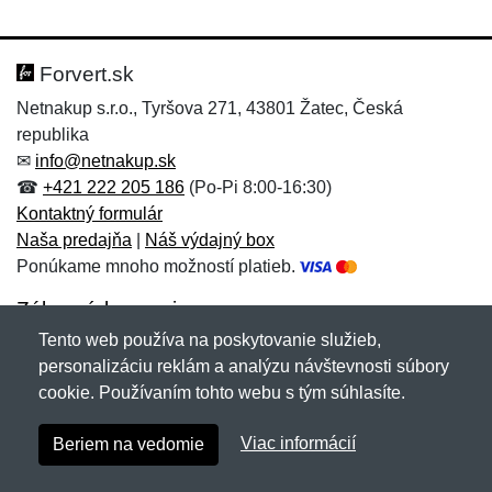
Nová recenzia
Nová otázka
Hodnotenie:
Meno:
*
*
Forvert.sk
Netnakup s.r.o., Tyršova 271, 43801 Žatec, Česká
republika
Meno:
E-mail:
*
*
✉
info@netnakup.sk
☎
+421 222 205 186
(Po-Pi 8:00-16:30)
Kontaktný formulár
Naša predajňa
|
Náš výdajný box
E-mail:
*
Ponúkame mnoho možností platieb.
Správa
*
Zákaznícky servis
Tento web používa na poskytovanie služieb,
Novinky emailom
personalizáciu reklám a analýzu návštevnosti súbory
Správa
*
cookie. Používaním tohto webu s tým súhlasíte.
Copyright © 2007-2026 (19 rokov s vami)
Netnakup.sk
&
Viac informácií
Beriem na vedomie
NetIQ
. Všetky práva vyhradené.
Pridať