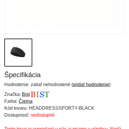
Špecifikácia
Hodnotenie:
zatiaľ nehodnotené (
pridať hodnotenie
)
Značka:
Bist
Farba:
Čierna
Kód tovaru: HEADDRESSSPORTY-BLACK
Dostupnosť:
nedostupné
Tento tovar je vypredaný u nás aj priamo u výrobcu. Nedá