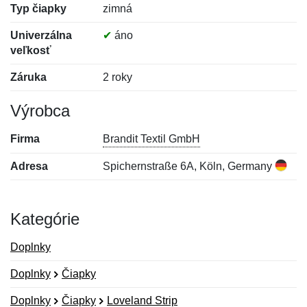
Typ čiapky
zimná
Univerzálna
✔
áno
veľkosť
Záruka
2 roky
Výrobca
Firma
Brandit Textil GmbH
Adresa
Spichernstraße 6A, Köln, Germany
Kategórie
Doplnky
Doplnky
Čiapky
Doplnky
Čiapky
Loveland Strip