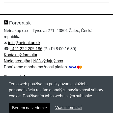
Nová recenzia
Nová otázka
Hodnotenie:
Meno:
*
*
Forvert.sk
Netnakup s.r.o., Tyršova 271, 43801 Žatec, Česká
republika
Meno:
E-mail:
*
*
✉
info@netnakup.sk
☎
+421 222 205 186
(Po-Pi 8:00-16:30)
Kontaktný formulár
Naša predajňa
|
Náš výdajný box
E-mail:
*
Ponúkame mnoho možností platieb.
Správa
*
Zákaznícky servis
Tento web používa na poskytovanie služieb,
Novinky emailom
personalizáciu reklám a analýzu návštevnosti súbory
Správa
*
cookie. Používaním tohto webu s tým súhlasíte.
Copyright © 2007-2026 (19 rokov s vami)
Netnakup.sk
&
Viac informácií
Beriem na vedomie
NetIQ
. Všetky práva vyhradené.