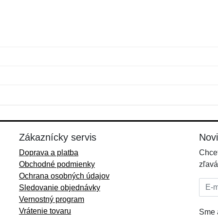
Meno:
E-mail:
*
*
E-mail:
*
Zákaznícky servis
Nov
Doprava a platba
Chcet
Obchodné podmienky
zľavá
Ochrana osobných údajov
E-mai
Sledovanie objednávky
Vernostný program
Vrátenie tovaru
Sme a