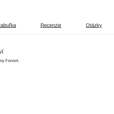
tabuľka
Recenzie
Otázky
ví
y Forvert.