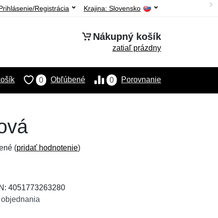
Prihlásenie/Registrácia
Krajina:
Slovensko
Nákupný košík
zatiaľ prázdny
ošík
Obľúbené
Porovnanie
0
0
žová
ené (
pridať hodnotenie
)
AN: 4051773263280
 objednania