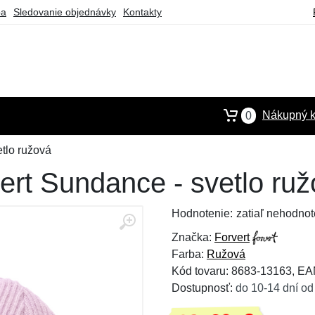
ba
Sledovanie objednávky
Kontakty
Nákupný k
0
tlo ružová
ert Sundance - svetlo ru
Hodnotenie:
zatiaľ nehodnot
Značka:
Forvert
Farba:
Ružová
Kód tovaru: 8683-13163, E
Dostupnosť:
do 10-14 dní od