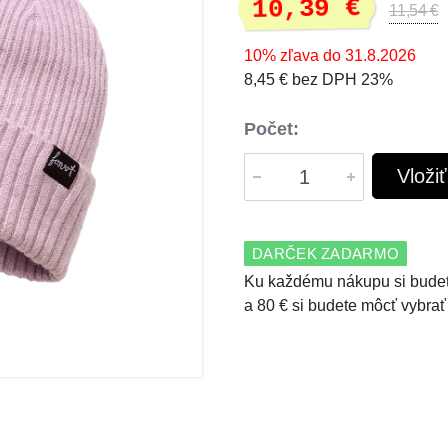
10,39 €
11,54 €
10% zľava do 31.8.2026
8,45 € bez DPH 23%
Počet:
Vloži
DARČEK ZADARMO
Ku každému nákupu si budet
a 80 € si budete môcť vybrať