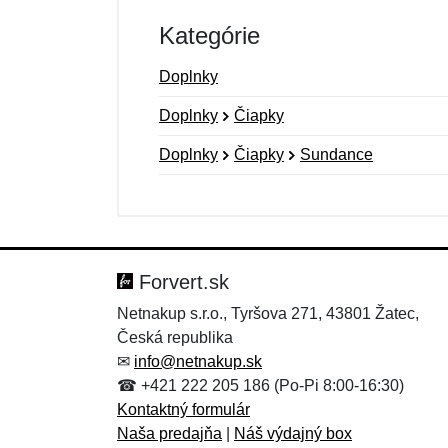
Kategórie
Doplnky
Doplnky
Čiapky
Doplnky
Čiapky
Sundance
Nová recenzia
Nová otázka
Hodnotenie:
Meno:
*
*
Forvert.sk
Netnakup s.r.o., Tyršova 271, 43801 Žatec,
Česká republika
Správa
Správa
*
*
✉
info@netnakup.sk
☎ +421 222 205 186 (Po-Pi 8:00-16:30)
Kontaktný formulár
Naša predajňa
|
Náš výdajný box