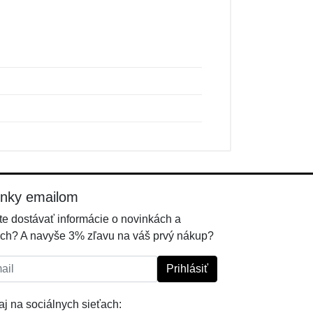
inky emailom
e dostávať informácie o novinkách a
ch? A navyše 3% zľavu na váš prvý nákup?
l:
Prihlásiť
j na sociálnych sieťach: