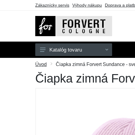
Zákaznícky servis
Výhody nákupu
Doprava a plat
Katalóg tovaru
Stredné batohy
Úvod
Čiapka zimná Forvert Sundance - sve
Veľké batohy
Čiapka zimná Forv
Ľadvinky
Oblečenie
Doplnky
Darčekové poukazy
Výpredaj