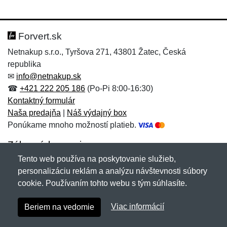
Nová recenzia
Nová otázka
Hodnotenie:
Meno:
*
*
Forvert.sk
Netnakup s.r.o., Tyršova 271, 43801 Žatec, Česká
republika
Meno:
E-mail:
*
*
✉
info@netnakup.sk
☎
+421 222 205 186
(Po-Pi 8:00-16:30)
Kontaktný formulár
Naša predajňa
|
Náš výdajný box
E-mail:
*
Ponúkame mnoho možností platieb.
Správa
*
Zákaznícky servis
Tento web používa na poskytovanie služieb,
Novinky emailom
personalizáciu reklám a analýzu návštevnosti súbory
Správa
*
cookie. Používaním tohto webu s tým súhlasíte.
Copyright © 2007-2026 (19 rokov s vami)
Netnakup.sk
&
Viac informácií
Beriem na vedomie
NetIQ
. Všetky práva vyhradené.