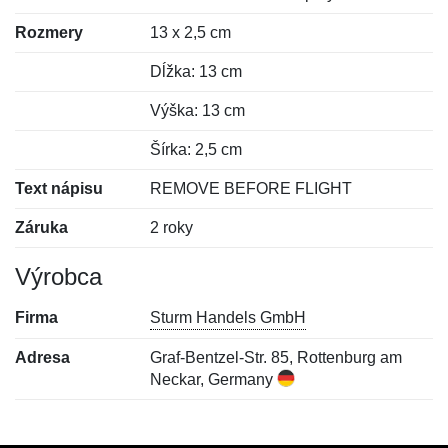
Rozmery
13 x 2,5 cm
Dĺžka: 13 cm
Výška: 13 cm
Šírka: 2,5 cm
Text nápisu
REMOVE BEFORE FLIGHT
Záruka
2 roky
Výrobca
Firma
Sturm Handels GmbH
Adresa
Graf-Bentzel-Str. 85, Rottenburg am
Neckar, Germany
Nová recenzia
Nová otázka