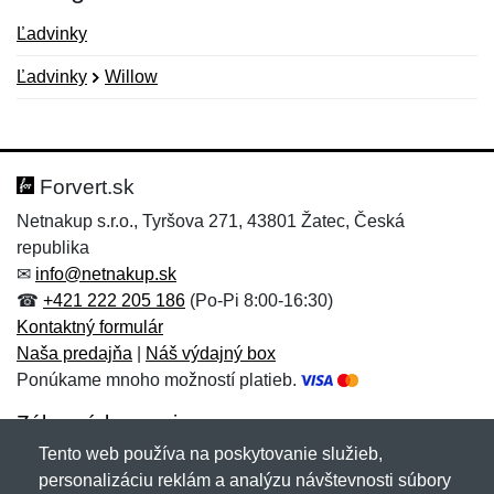
Ľadvinky
Ľadvinky
Willow
Nová recenzia
Nová otázka
Hodnotenie:
Meno:
*
*
Forvert.sk
Netnakup s.r.o., Tyršova 271, 43801 Žatec, Česká
republika
Meno:
E-mail:
*
*
✉
info@netnakup.sk
☎
+421 222 205 186
(Po-Pi 8:00-16:30)
Kontaktný formulár
Naša predajňa
|
Náš výdajný box
E-mail:
*
Ponúkame mnoho možností platieb.
Správa
*
Zákaznícky servis
Tento web používa na poskytovanie služieb,
Novinky emailom
personalizáciu reklám a analýzu návštevnosti súbory
Správa
*