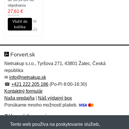
objednania
27,61
€
Vložiť do
košíka
Forvert.sk
Netnakup s.r.o., Tyršova 271, 43801 Žatec, Česká
republika
✉
info@netnakup.sk
☎
+421 222 205 186
(Po-Pi 8:00-16:30)
Kontaktný formulár
Naša predajňa
|
Náš výdajný box
Ponúkame mnoho možností platieb.
Zákaznícky servis
Tento web používa na poskytovanie služieb,
Novinky emailom