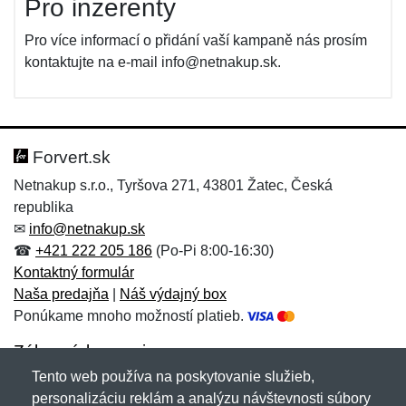
Pro inzerenty
Pro více informací o přidání vaší kampaně nás prosím
kontaktujte na e-mail info@netnakup.sk.
Forvert.sk
Netnakup s.r.o., Tyršova 271, 43801 Žatec, Česká
republika
✉
info@netnakup.sk
☎
+421 222 205 186
(Po-Pi 8:00-16:30)
Kontaktný formulár
Naša predajňa
|
Náš výdajný box
Ponúkame mnoho možností platieb.
Zákaznícky servis
Tento web používa na poskytovanie služieb,
Novinky emailom
personalizáciu reklám a analýzu návštevnosti súbory