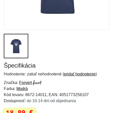
Špecifikácia
Hodnotenie:
zatiaľ nehodnotené (
pridať hodnotenie
)
Značka:
Forvert
Farba:
Modrá
Kód tovaru: 8672-14011, EAN: 4051773256107
Dostupnosť:
do 10-14 dní od objednania
18,89 €