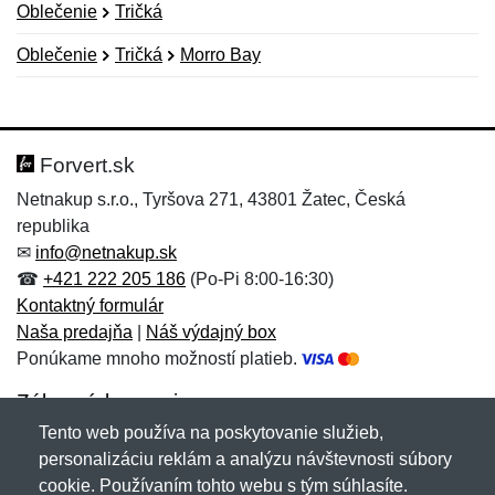
Oblečenie
Tričká
Oblečenie
Tričká
Morro Bay
Nová recenzia
Nová otázka
Hodnotenie:
Meno:
*
*
Forvert.sk
Netnakup s.r.o., Tyršova 271, 43801 Žatec, Česká
republika
Meno:
E-mail:
*
*
✉
info@netnakup.sk
☎
+421 222 205 186
(Po-Pi 8:00-16:30)
Kontaktný formulár
Naša predajňa
|
Náš výdajný box
E-mail:
*
Ponúkame mnoho možností platieb.
Správa
*
Zákaznícky servis
Tento web používa na poskytovanie služieb,
Novinky emailom
personalizáciu reklám a analýzu návštevnosti súbory
Správa
*
cookie. Používaním tohto webu s tým súhlasíte.