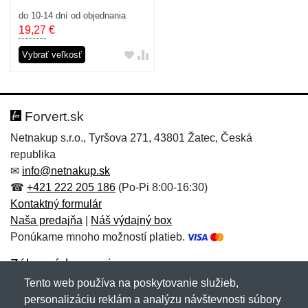
do 10-14 dní od objednania
19,27
€
Vybrať veľkosť
Forvert.sk
Netnakup s.r.o., Tyršova 271, 43801 Žatec, Česká
republika
✉
info@netnakup.sk
☎
+421 222 205 186
(Po-Pi 8:00-16:30)
Kontaktný formulár
Naša predajňa
|
Náš výdajný box
Ponúkame mnoho možností platieb.
Zákaznícky servis
Tento web používa na poskytovanie služieb,
Novinky emailom
personalizáciu reklám a analýzu návštevnosti súbory