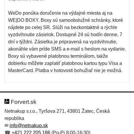
WeDo ponúka doručenie na výdajné miesta aj na
WE|DO BOXY. Boxy sú samoobslužné schránky, ktoré
nájdete po celej SR. Slúži na bezkontaktné a rýchle
vyzdvihnutie zásielok. Dostupné 24 sú hodín denne, 7
dní v týždni. Zásielka je pripravená na vyzdvihnutie,
akonáhle vám príde SMS a e-mail s heslom na vydanie.
Boxy sú vybavené platobnou terminálom, takže
dobierku môžete zaplatiť platobnou kartou typu Visa a
MasterCard. Platba v hotovosti bohužiaľ nie je možná.
Forvert.sk
Netnakup s.r.o., Tyršova 271, 43801 Žatec, Česká
republika
✉
info@netnakup.sk
☎
+421 222 205 186
(Po-Pi 8:00-16:30)